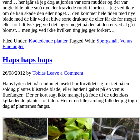
vand… her igår så jeg dog at jorden var som mudder og der var
nogle bitte bitte små dye der kravlede rundt i jorden… jeg ved ikke
om de kan skade den eller noget… den kommer hele tiden med nye
blade med de blir ved at blive sorte drukner de eller får de for meget
eller for lidt lys? jeg ved det tager meget på den at den er ved at gå i
blomst… men jeg ved ikke hvilken ting jeg gør forkert…
Filed Under:
Kødædende planter
Tagged With:
Spørgsmål
,
Venus
Fluefanger
Haps haps haps
26/08/2012
by
Tobias
Leave a Comment
Haps lyder det, når endnu et insekt har forvildet sig for tæt på en
soldug plantes klistrede blade, eller lander i gabet på en venus
fluefanger. Der er kort sagt ikke mangel på føde til de udendørs
kødædende planter for tiden. Her er en lille samling billeder jeg tog i
dag af planternes fangst.