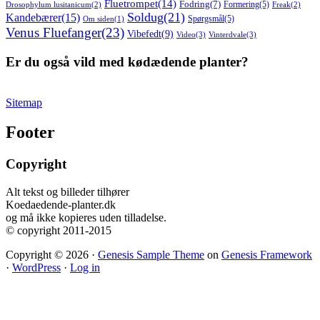
Fluetrompet
(14)
Fodring
(7)
Formering
(5)
Drosophylum lusitanicum
(2)
Freak
(2)
Soldug
(21)
Kandebærer
(15)
Spørgsmål
(5)
Om siden
(1)
Venus Fluefanger
(23)
Vibefedt
(9)
Video
(3)
Vinterdvale
(3)
Er du også vild med kødædende planter?
Sitemap
Footer
Copyright
Alt tekst og billeder tilhører
Koedaedende-planter.dk
og må ikke kopieres uden tilladelse.
© copyright 2011-2015
Copyright © 2026 ·
Genesis Sample Theme
on
Genesis Framework
·
WordPress
·
Log in