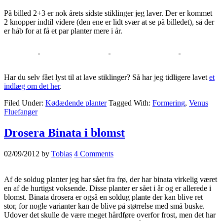
På billed 2+3 er nok årets sidste stiklinger jeg laver. Der er kommet
2 knopper indtil videre (den ene er lidt svær at se på billedet), så der
er håb for at få et par planter mere i år.
Har du selv fået lyst til at lave stiklinger? Så har jeg tidligere lavet
et
indlæg om det her
.
Filed Under:
Kødædende planter
Tagged With:
Formering
,
Venus
Fluefanger
Drosera Binata i blomst
02/09/2012
by
Tobias
4 Comments
Af de soldug planter jeg har sået fra frø, der har binata virkelig været
en af de hurtigst voksende. Disse planter er sået i år og er allerede i
blomst. Binata drosera er også en soldug plante der kan blive ret
stor, for nogle varianter kan de blive på størrelse med små buske.
Udover det skulle de være meget hårdføre overfor frost, men det har