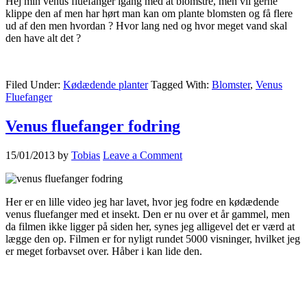
Hej min venus fluefanger igang med at blomstre, men vil gerne
klippe den af men har hørt man kan om plante blomsten og få flere
ud af den men hvordan ? Hvor lang ned og hvor meget vand skal
den have alt det ?
Filed Under:
Kødædende planter
Tagged With:
Blomster
,
Venus
Fluefanger
Venus fluefanger fodring
15/01/2013
by
Tobias
Leave a Comment
Her er en lille video jeg har lavet, hvor jeg fodre en kødædende
venus fluefanger med et insekt. Den er nu over et år gammel, men
da filmen ikke ligger på siden her, synes jeg alligevel det er værd at
lægge den op. Filmen er for nyligt rundet 5000 visninger, hvilket jeg
er meget forbavset over. Håber i kan lide den.