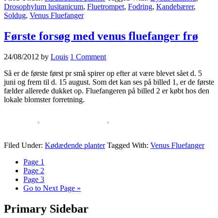
Drosophylum lusitanicum
,
Fluetrompet
,
Fodring
,
Kandebærer
,
Soldug
,
Venus Fluefanger
Første forsøg med venus fluefanger frø
24/08/2012
by
Louis
1 Comment
Så er de første først pr små spirer op efter at være blevet sået d. 5
juni og frem til d. 15 august. Som det kan ses på billed 1, er de første
fælder allerede dukket op. Fluefangeren på billed 2 er købt hos den
lokale blomster forretning.
Filed Under:
Kødædende planter
Tagged With:
Venus Fluefanger
Page
1
Page
2
Page
3
Go to
Next Page »
Primary Sidebar