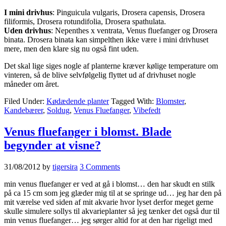
I mini drivhus
: Pinguicula vulgaris, Drosera capensis, Drosera
filiformis, Drosera rotundifolia, Drosera spathulata.
Uden drivhus
: Nepenthes x ventrata, Venus fluefanger og Drosera
binata. Drosera binata kan simpelthen ikke være i mini drivhuset
mere, men den klare sig nu også fint uden.
Det skal lige siges nogle af planterne kræver kølige temperature om
vinteren, så de blive selvfølgelig flyttet ud af drivhuset nogle
måneder om året.
Filed Under:
Kødædende planter
Tagged With:
Blomster
,
Kandebærer
,
Soldug
,
Venus Fluefanger
,
Vibefedt
Venus fluefanger i blomst. Blade
begynder at visne?
31/08/2012
by
tigersira
3 Comments
min venus fluefanger er ved at gå i blomst… den har skudt en stilk
på ca 15 cm som jeg glæder mig til at se springe ud… jeg har den på
mit værelse ved siden af mit akvarie hvor lyset derfor meget gerne
skulle simulere sollys til akvarieplanter så jeg tænker det også dur til
min venus fluefanger… jeg sørger altid for at den har rigeligt med