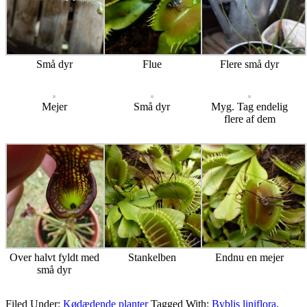
Små dyr
Flue
Flere små dyr
Mejer
Små dyr
Myg. Tag endelig
flere af dem
Over halvt fyldt med
Stankelben
Endnu en mejer
små dyr
Filed Under:
Kødædende planter
Tagged With:
Byblis liniflora
,