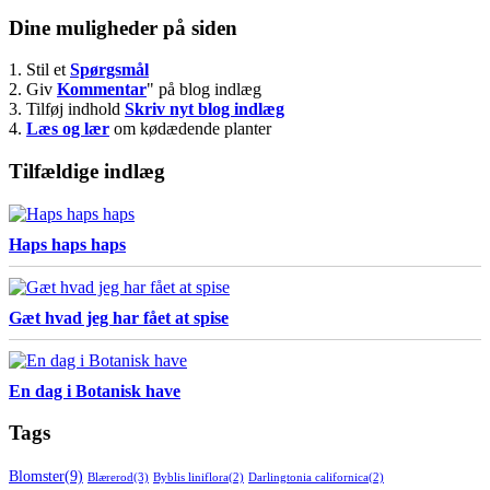
Dine muligheder på siden
1. Stil et
Spørgsmål
2. Giv
Kommentar
" på blog indlæg
3. Tilføj indhold
Skriv nyt blog indlæg
4.
Læs og lær
om kødædende planter
Tilfældige indlæg
Haps haps haps
Gæt hvad jeg har fået at spise
En dag i Botanisk have
Tags
Blomster
(9)
Blærerod
(3)
Byblis liniflora
(2)
Darlingtonia californica
(2)