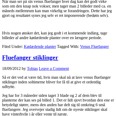
Når man ser på sin venus fluefanger hver dag kan det godt virke
som om den knap nok vokser, men tager man 2 billeder med ca. en
måneds mellemrum kan man virkelig se forandringen. Dette har jeg
gjort og resultatet synes jeg selv er ret imponerende (bedøm selv).
Hvis nogen ønsker det, kan jeg godt i et kommende indlæg, tage
billeder af andre kødædende planter over en længere periode.
Filed Under:
Kødædende planter
Tagged With:
Venus Fluefanger
Fluefanger stiklinger
18/09/2012
by
Tobias
Leave a Comment
Så er det ved at være tid, hvis man skal nå at lave venus fluefanger
stiklinger inden soltimerne bliver for få til at give et ordentlig
udbytte.
Jeg har for 3 måneder siden taget 3 blade og 2 af dem blev til
planterne der kan ses på billed 1. Det er lidt sjovt hvordan den ene er
betydeligt større, mens den anden har delt sig til omkring 6 små
fluefangere. Jeg overvejer stadig lidt om de nyeste stiklinger skal
have vinterhvile i år eller vente til næste.