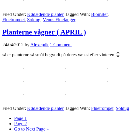
Filed Under:
Kødædende planter
Tagged With:
Blomster
,
Fluetrompet
,
Soldug
,
Venus Fluefanger
Planterne vågner ( APRIL )
24/04/2012
by
Alexcpdk
1 Comment
så er planterne så småt begyndt på deres vækst efter vinteren 🙂
Filed Under:
Kødædende planter
Tagged With:
Fluetrompet
,
Soldug
Page
1
Page
2
Go to
Next Page »