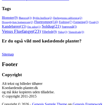
Tags
Blomster
(9)
Blærerod
(3)
Byblis liniflora
(2)
Darlingtonia californica
(2)
Fluetrompet
(14)
Fodring
(7)
Formering
(5)
Drosophylum lusitanicum
(2)
Freak
(2)
Soldug
(21)
Kandebærer
(15)
Spørgsmål
(5)
Om siden
(1)
Venus Fluefanger
(23)
Vibefedt
(9)
Video
(3)
Vinterdvale
(3)
Er du også vild med kødædende planter?
Sitemap
Footer
Copyright
Alt tekst og billeder tilhører
Koedaedende-planter.dk
og må ikke kopieres uden tilladelse.
© copyright 2011-2015
Copyright © 2026 ·
Genesis Sample Theme
on
Genesis Framework