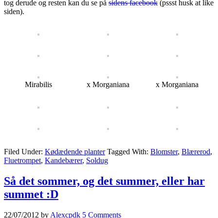
tog derude og resten kan du se på
sidens facebook
(pssst husk at like
siden).
Mirabilis
x Morganiana
x Morganiana
Filed Under:
Kødædende planter
Tagged With:
Blomster
,
Blærerod
,
Fluetrompet
,
Kandebærer
,
Soldug
Så det sommer, og det summer, eller har
summet :D
22/07/2012
by
Alexcpdk
5 Comments