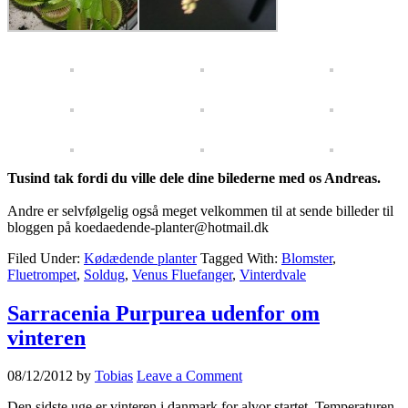
Tusind tak fordi du ville dele dine bilederne med os Andreas.
Andre er selvfølgelig også meget velkommen til at sende billeder til
bloggen på koedaedende-planter@hotmail.dk
Filed Under:
Kødædende planter
Tagged With:
Blomster
,
Fluetrompet
,
Soldug
,
Venus Fluefanger
,
Vinterdvale
Sarracenia Purpurea udenfor om
vinteren
08/12/2012
by
Tobias
Leave a Comment
Den sidste uge er vinteren i danmark for alvor startet. Temperaturen