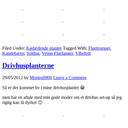
Filed Under:
Kødædende planter
Tagged With:
Fluetrompet
,
Kandebærer
,
Soldug
,
Venus Fluefanger
,
Vibefedt
Drivhusplanterne
29/05/2012
by
Morten9900
Leave a Comment
Så er der kommet liv i mine drivhusplanter 😀
men har en aftale med min gode moder om et drivhus set-up så jeg
rigtig kan få dyrket 🙂