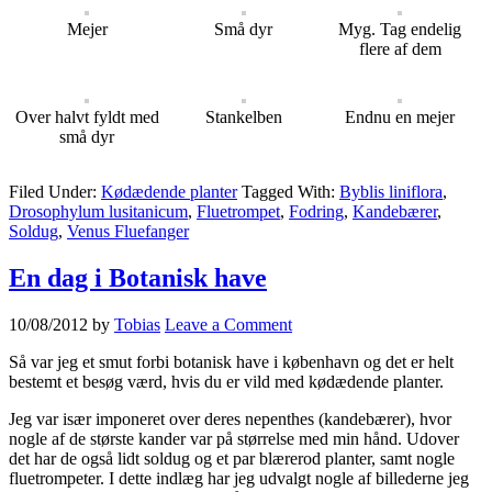
Mejer
Små dyr
Myg. Tag endelig
flere af dem
Over halvt fyldt med
Stankelben
Endnu en mejer
små dyr
Filed Under:
Kødædende planter
Tagged With:
Byblis liniflora
,
Drosophylum lusitanicum
,
Fluetrompet
,
Fodring
,
Kandebærer
,
Soldug
,
Venus Fluefanger
En dag i Botanisk have
10/08/2012
by
Tobias
Leave a Comment
Så var jeg et smut forbi botanisk have i københavn og det er helt
bestemt et besøg værd, hvis du er vild med kødædende planter.
Jeg var især imponeret over deres nepenthes (kandebærer), hvor
nogle af de største kander var på størrelse med min hånd. Udover
det har de også lidt soldug og et par blærerod planter, samt nogle
fluetrompeter. I dette indlæg har jeg udvalgt nogle af billederne jeg