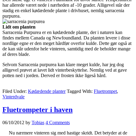
har allerede været nede i nærheden af -10 grader. Alligevel står der
stadig en enkel kødædende plante i drivhuset, nemlig sarracenia
purpurea.
Lidt om planten
Sarracenia Purpurea er en kødædende plante, der i naturen kan
findes mellem Canada og Newfoundland. Da planten levere i disse
nordlige egne er den meget hårdfør overfor kulde. Dette gør også at
de kan står udenfor hele vinteren, samtidig med de beholder mange
af deres blade.
Selvom Sarracenia purpurea kan klare meget kulde, har jeg dog
alligevel prøvet at lavet lidt vinterbeskyttelse. Nemlig ved at gave
potten ned i jorden. Derved er frosten ikke ligeså hård.
Filed Under:
Kødædende planter
Tagged With:
Fluetrompet
,
Vinterdvale
Fluetrompeter i haven
06/10/2012
by
Tobias
4 Comments
Nu nærmere vinteren sig med hastige skridt. Det betyder at de