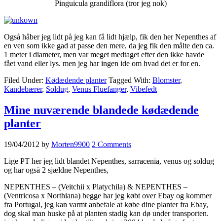
Pinguicula grandiflora (tror jeg nok)
Også håber jeg lidt på jeg kan få lidt hjælp, fik den her Nepenthes af
en ven som ikke gad at passe den mere, da jeg fik den målte den ca.
1 meter i diameter, men var meget medtaget efter den ikke havde
fået vand eller lys. men jeg har ingen ide om hvad det er for en.
Filed Under:
Kødædende planter
Tagged With:
Blomster
,
Kandebærer
,
Soldug
,
Venus Fluefanger
,
Vibefedt
Mine nuværende blandede kødædende
planter
19/04/2012
by
Morten9900
2 Comments
Lige PT her jeg lidt blandet Nepenthes, sarracenia, venus og soldug
og har også 2 sjældne Nepenthes,
NEPENTHES – (Veitchii x Platychila) & NEPENTHES –
(Ventricosa x Northiana) begge har jeg købt over Ebay og kommer
fra Portugal, jeg kan varmt anbefale at købe dine planter fra Ebay,
dog skal man huske på at planten stadig kan dø under transporten.