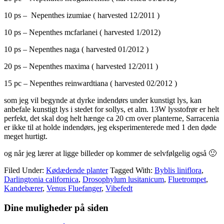
10 ps – Nepenthes izumiae ( harvested 12/2011 )
10 ps – Nepenthes mcfarlanei ( harvested 1/2012)
10 ps – Nepenthes naga ( harvested 01/2012 )
20 ps – Nepenthes maxima ( harvested 12/2011 )
15 pc – Nepenthes reinwardtiana ( harvested 02/2012 )
som jeg vil begynde at dyrke indendørs under kunstigt lys, kan
anbefale kunstigt lys i stedet for sollys, et alm. 13W lysstofrør er helt
perfekt, det skal dog helt hænge ca 20 cm over planterne, Sarracenia
er ikke til at holde indendørs, jeg eksperimenterede med 1 den døde
meget hurtigt.
og når jeg lærer at ligge billeder op kommer de selvfølgelig også 🙂
Filed Under:
Kødædende planter
Tagged With:
Byblis liniflora
,
Darlingtonia californica
,
Drosophylum lusitanicum
,
Fluetrompet
,
Kandebærer
,
Venus Fluefanger
,
Vibefedt
Primary
Dine muligheder på siden
Sidebar