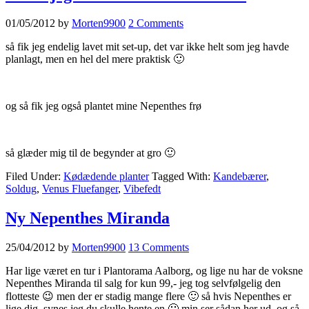
01/05/2012
by
Morten9900
2 Comments
så fik jeg endelig lavet mit set-up, det var ikke helt som jeg havde
planlagt, men en hel del mere praktisk 🙂
og så fik jeg også plantet mine Nepenthes frø
så glæder mig til de begynder at gro 🙂
Filed Under:
Kødædende planter
Tagged With:
Kandebærer
,
Soldug
,
Venus Fluefanger
,
Vibefedt
Ny Nepenthes Miranda
25/04/2012
by
Morten9900
13 Comments
Har lige været en tur i Plantorama Aalborg, og lige nu har de voksne
Nepenthes Miranda til salg for kun 99,- jeg tog selvfølgelig den
flotteste 😉 men der er stadig mange flere 🙂 så hvis Nepenthes er
lige dig, synes jeg du skulle hente en 🙂 min ser sådan her ud, og så