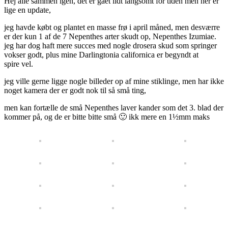
Hej alle sammen igen, det er gået lidt langsomt for tiden men her er
lige en update,
jeg havde købt og plantet en masse frø i april måned, men desværre
er der kun 1 af de 7 Nepenthes arter skudt op, Nepenthes Izumiae.
jeg har dog haft mere succes med nogle drosera skud som springer
vokser godt, plus mine Darlingtonia californica er begyndt at
spire vel.
jeg ville gerne ligge nogle billeder op af mine stiklinge, men har ikke
noget kamera der er godt nok til så små ting,
men kan fortælle de små Nepenthes laver kander som det 3. blad der
kommer på, og de er bitte bitte små 🙂 ikk mere en 1½mm maks