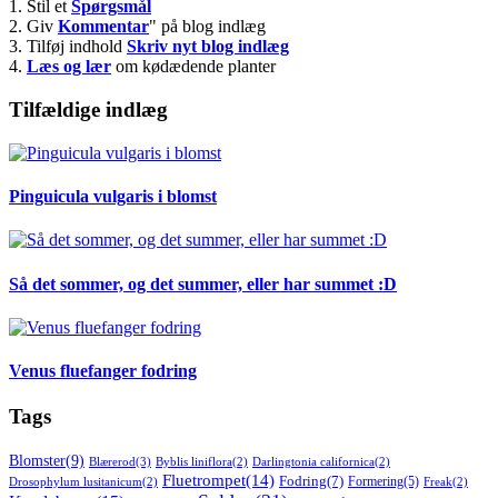
1. Stil et
Spørgsmål
2. Giv
Kommentar
" på blog indlæg
3. Tilføj indhold
Skriv nyt blog indlæg
4.
Læs og lær
om kødædende planter
Tilfældige indlæg
Pinguicula vulgaris i blomst
Så det sommer, og det summer, eller har summet :D
Venus fluefanger fodring
Tags
Blomster
(9)
Blærerod
(3)
Byblis liniflora
(2)
Darlingtonia californica
(2)
Fluetrompet
(14)
Fodring
(7)
Formering
(5)
Drosophylum lusitanicum
(2)
Freak
(2)