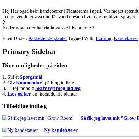
Hej Har også købt kandebærer i Plantorama i april. Var meget spændt p
i en østvendt terrassedør, får vand næsten hver dag og bliver sprayet 
🙂
Er der nogen der har rigtig væske i Kanderne ?
Filed Under:
Kødædende planter
Tagged With:
Fodring
,
Kandebærer
Primary Sidebar
Dine muligheder på siden
1. Stil et
Spørgsmål
2. Giv
Kommentar
" på blog indlæg
3. Tilføj indhold
Skriv nyt blog indlæg
4.
Læs og lær
om kødædende planter
Tilfældige indlæg
Så fik jeg lavet mit "Grow
Ny kandebærer