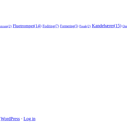
Fluetrompet
(14)
Kandebærer
(15)
Fodring
(7)
Formering
(5)
anicum
(2)
Freak
(2)
Om
·
WordPress
·
Log in