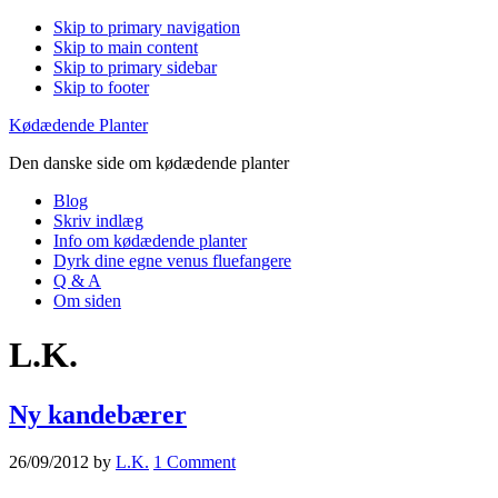
Skip to primary navigation
Skip to main content
Skip to primary sidebar
Skip to footer
Kødædende Planter
Den danske side om kødædende planter
Blog
Skriv indlæg
Info om kødædende planter
Dyrk dine egne venus fluefangere
Q & A
Om siden
L.K.
Ny kandebærer
26/09/2012
by
L.K.
1 Comment