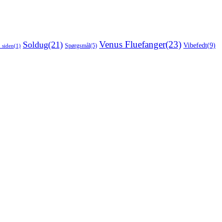
Venus Fluefanger
(23)
Soldug
(21)
Vibefedt
(9)
Spørgsmål
(5)
 siden
(1)