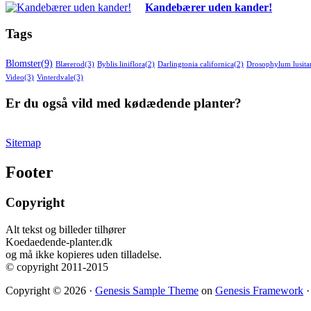
Kandebærer uden kander!
Tags
Blomster
(9)
Blærerod
(3)
Byblis liniflora
(2)
Darlingtonia californica
(2)
Drosophylum lusit
Video
(3)
Vinterdvale
(3)
Er du også vild med kødædende planter?
Sitemap
Footer
Copyright
Alt tekst og billeder tilhører
Koedaedende-planter.dk
og må ikke kopieres uden tilladelse.
© copyright 2011-2015
Copyright © 2026 ·
Genesis Sample Theme
on
Genesis Framework